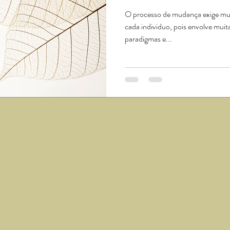
O processo de mudança exige mui
cada individuo, pois envolve muit
paradigmas e...