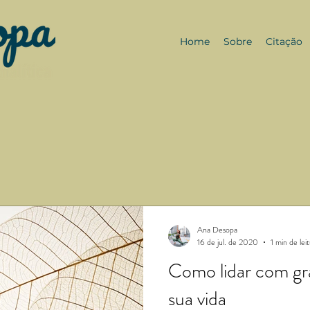
Home
Sobre
Citação
Ana Desopa
16 de jul. de 2020
1 min de lei
Como lidar com g
sua vida