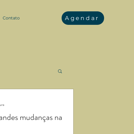
Agendar
Contato
tura
randes mudanças na